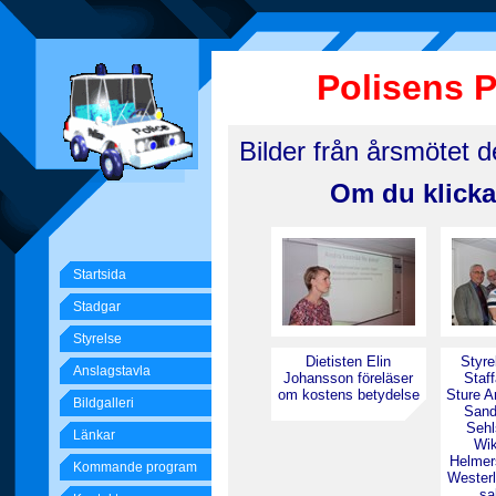
Polisens 
Bilder från årsmötet d
Om du klickar
Startsida
Stadgar
Styrelse
Dietisten Elin
Styre
Anslagstavla
Johansson föreläser
Staff
om kostens betydelse
Sture A
Bildgalleri
Sand
Sehl
Länkar
Wik
Helmer
Kommande program
Westerl
sa