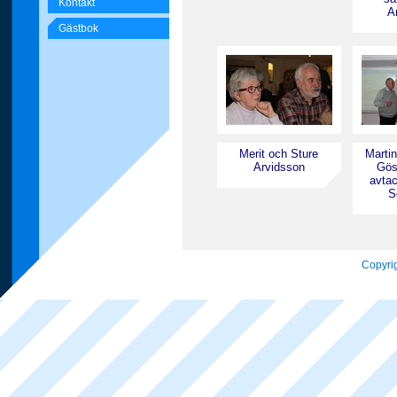
Kontakt
A
Gästbok
Merit och Sture
Marti
Arvidsson
Gös
avta
S
Copyrig