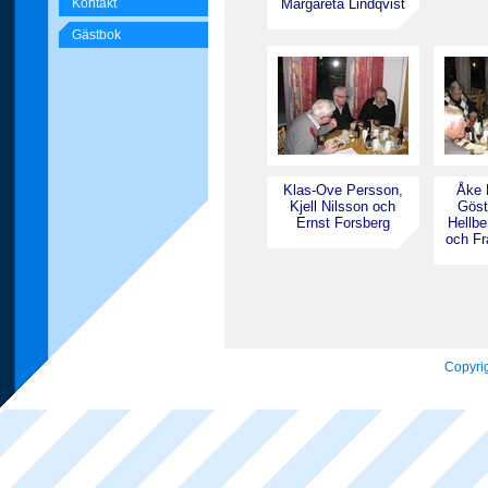
Kontakt
Margareta Lindqvist
Gästbok
Klas-Ove Persson,
Åke 
Kjell Nilsson och
Göst
Ernst Forsberg
Hellbe
och Fr
Copyrig