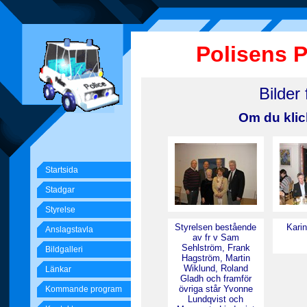
Polisens 
Bilder
Om du klic
Startsida
Stadgar
Styrelse
Styrelsen bestående
Kari
Anslagstavla
av fr v Sam
Sehlström, Frank
Bildgalleri
Hagström, Martin
Wiklund, Roland
Länkar
Gladh och framför
övriga står Yvonne
Kommande program
Lundqvist och