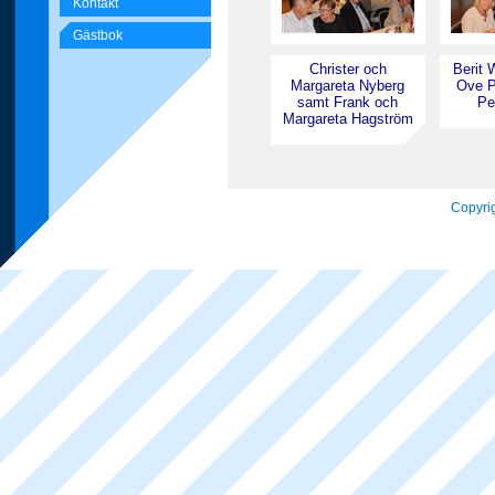
Kontakt
Gästbok
Christer och
Berit 
Margareta Nyberg
Ove P
samt Frank och
Per
Margareta Hagström
Copyrig