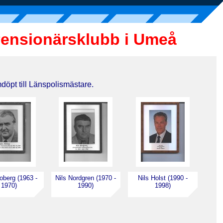
Pensionärsklubb i Umeå
öpt till Länspolismästare.
berg (1963 -
Nils Nordgren (1970 -
Nils Holst (1990 -
1970)
1990)
1998)