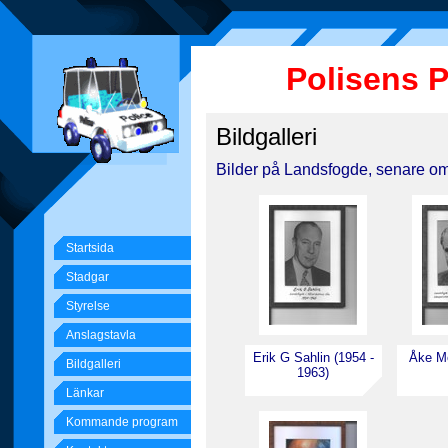
Polisens 
Bildgalleri
Bilder på Landsfogde, senare omd
Startsida
Stadgar
Styrelse
Anslagstavla
Erik G Sahlin (1954 -
Åke Mo
Bildgalleri
1963)
Länkar
Kommande program