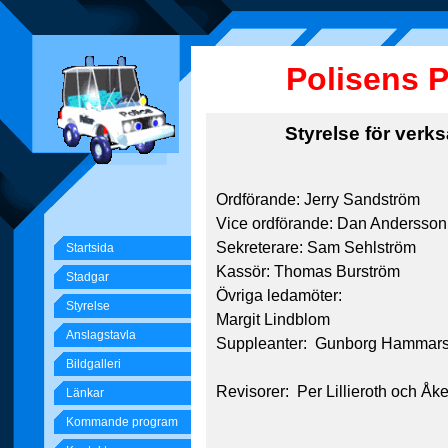
Polisens 
Styrelse för verk
Ordförande: Jerry Sandström
Vice ordförande: Dan Andersson
Sekreterare: Sam Sehlström
Startsida
Kassör: Thomas Burström
Stadgar
Övriga ledamöter:
Styrelse
Margit Lindblom
Anslagstavla
Suppleanter: Gunborg Hammars
Bildgalleri
Revisorer: Per Lillieroth och Åk
Länkar
Kommande program