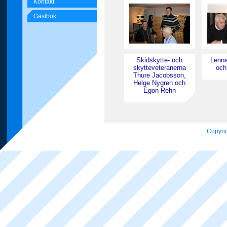
Kontakt
Gästbok
Skidskytte- och
Lenna
skytteveteranerna
och
Thure Jacobsson,
Helge Nygren och
Egon Rehn
Copyrig