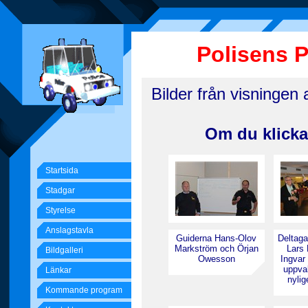
Polisens 
Bilder från visningen
Om du klickar
Startsida
Stadgar
Styrelse
Anslagstavla
Guiderna Hans-Olov
Deltaga
Markström och Örjan
Lars 
Bildgalleri
Owesson
Ingvar
uppva
Länkar
nylig
Kommande program