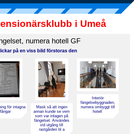
Pensionärsklubb i Umeå
ngelset, numera hotell GF
ickar på en viss bild förstoras den
Interiör
fängelsebyggnaden,
ing för intagna
Mask så att ingen
numera ombyggt till
fångar
annan kunde se vem
hotell
som var intagen på
fängelset. Användes
vid utgång till
rastgården bl a