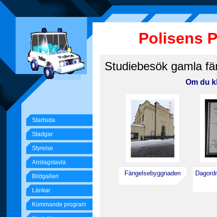
Polisens 
Studiebesök gamla fä
Om du kl
Startsida
Stadgar
Styrelse
Anslagstavla
Fängelsebyggnaden
Dagordn
Bildgalleri
Länkar
Kommande program