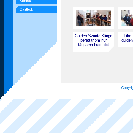
Kontakt
Gästbok
Guiden Svante Klinga
Fika.
berättar om hur
guiden
fångarna hade det
Copyrig