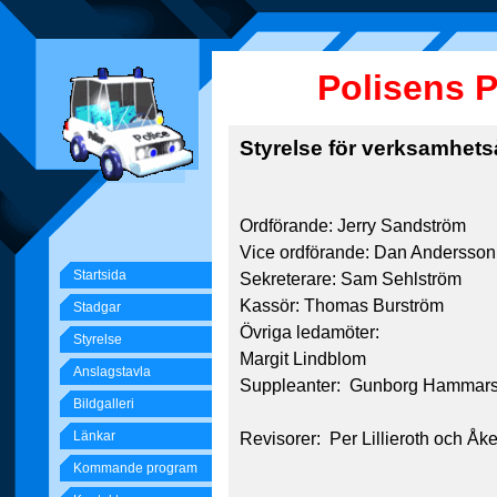
Polisens 
Styrelse för verksamhets
Ordförande: Jerry Sandström
Vice ordförande: Dan Andersson
Startsida
Sekreterare: Sam Sehlström
Kassör: Thomas Burström
Stadgar
Övriga ledamöter:
Styrelse
Margit Lindblom
Anslagstavla
Suppleanter: Gunborg Hammars
Bildgalleri
Länkar
Revisorer: Per Lillieroth och Åk
Kommande program