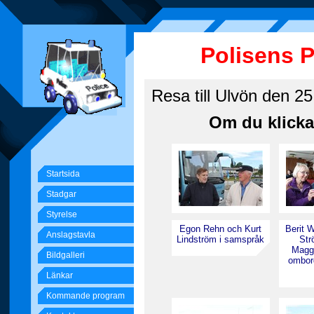
Polisens 
Resa till Ulvön den 25
Om du klickar
Startsida
Stadgar
Styrelse
Egon Rehn och Kurt
Berit W
Anslagstavla
Lindström i samspråk
Str
Magg
Bildgalleri
ombord
Länkar
Kommande program