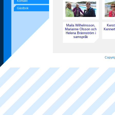
Kontakt
Gästbok
Maila Wilhelmsson,
Kerst
Marianne Olsson och
Kennert
Helena Brännström i
samspråk
Copyrig