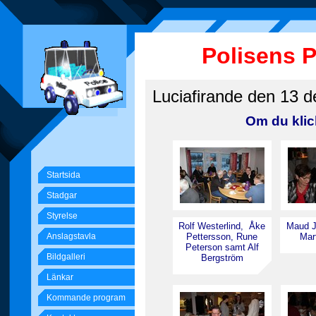
Polisens 
Luciafirande den 13 d
Om du klic
Startsida
Stadgar
Styrelse
Rolf Westerlind,
Åke
Maud J
Anslagstavla
Pettersson, Rune
Mar
Peterson samt Alf
Bildgalleri
Bergström
Länkar
Kommande program