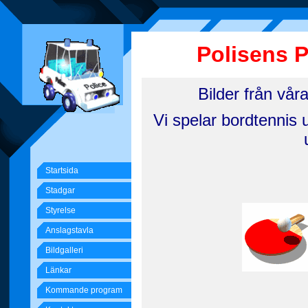
Polisens 
Bilder från vå
Vi spelar bordtennis u
Startsida
Stadgar
Styrelse
Anslagstavla
Bildgalleri
Länkar
Kommande program