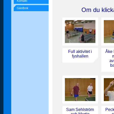
Kontakt
Gästbok
Om du klicka
Full aktivitet i
Åke 
fyshallen
av
b
Sam Sehlström
Peck