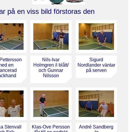
r på en viss bild förstoras den
Pettersson
Nils-Ivar
Sigurd
med en
Holmgren /i blått/
Nordlander väntar
ancerad
och Gunnar
på serven
ackhand
Nilsson
a Stenvall
Klas-Ove Persson
André Sandberg