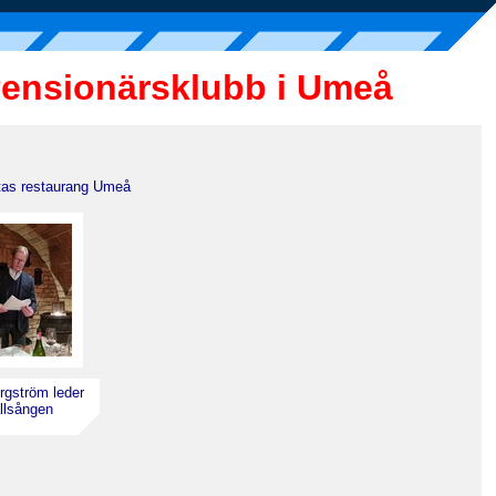
Pensionärsklubb i Umeå
ttas restaurang Umeå
rgström leder
llsången