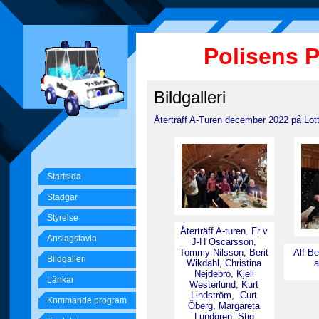
Polisens 
Bildgalleri
Återträff A-Turen december 2022 på Lo
Startsida
Stadgar
Styrelse
Återträff A-turen. Fr v
Anslagstavla
J-H Oscarsson,
Tommy Nilsson, Berit
Alf Be
Bildgalleri
Wikdahl, Christina
a
Nejdebro, Kjell
Länkar
Westerlund, Kurt
Lindström, Curt
Kommande program
Öberg, Margareta
Lundgren. Stig