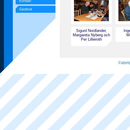
Kontakt
Gästbok
Sigurd Nordlander,
Ing
Margareta Nyberg och
We
Per Lillieroth
Copyrig