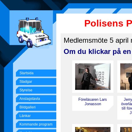
Polisens 
Medlemsmöte 5 april 
Om du klickar på en 
Startsida
Stadgar
Styrelse
Anslagstavla
Föreläsaren Lars
Jerr
Jonasson
överl
Bildgalleri
till f
J
Länkar
Kommande program