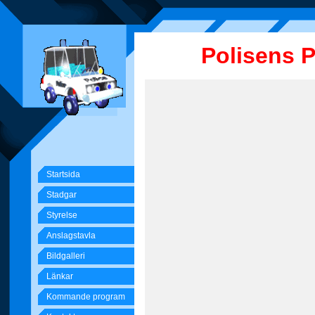
Polisens 
Startsida
Stadgar
Styrelse
Anslagstavla
Bildgalleri
Länkar
Kommande program