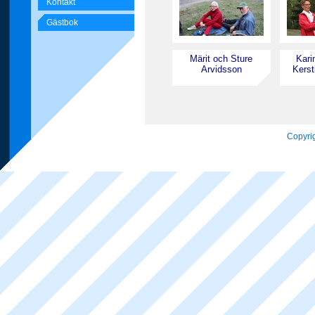
Kontakt
Gästbok
Märit och Sture
Kari
Arvidsson
Kerst
Copyrig