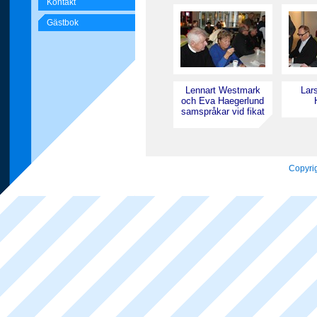
Kontakt
Gästbok
Lennart Westmark
Lars
och Eva Haegerlund
samspråkar vid fikat
Copyrig