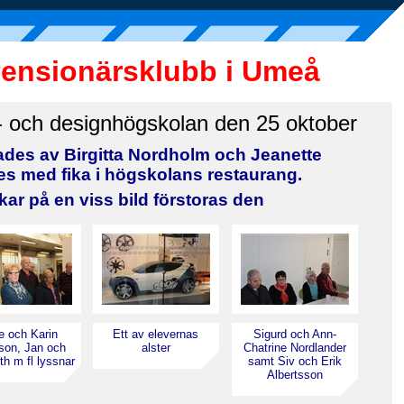
Pensionärsklubb i Umeå
- och designhögskolan den 25 oktober
des av Birgitta Nordholm och Jeanette
des med fika i högskolans restaurang.
kar på en viss bild förstoras den
e och Karin
Ett av elevernas
Sigurd och Ann-
son, Jan och
alster
Chatrine Nordlander
th m fl lyssnar
samt Siv och Erik
Albertsson