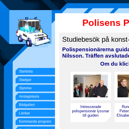
Polisens 
Studiebesök på konst
Polispensionärerna guida
Nilsson. Träffen avsluta
Om du klic
Startsida
Stadgar
Styrelse
Anslagstavla
Bildgalleri
Intresserade
Run
polispensionär lyssnar
Peter
Länkar
till guiden
Elisabe
Kommande program