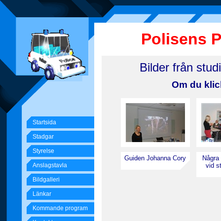
Polisens 
Bilder från stu
Om du klic
Startsida
Stadgar
Styrelse
Guiden Johanna Cory
Några 
Anslagstavla
vid s
Bildgalleri
Länkar
Kommande program